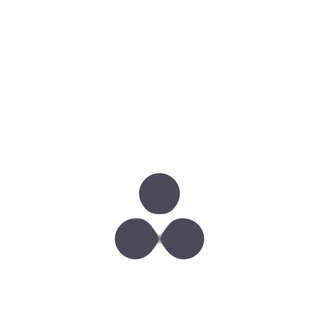
Wyobraź sobie, jak wracają ci siły witalne. Czujesz
się lekko. Twoja skóra odzyskuje zdrowy, promienny
wygląd, a sylwetka nabiera atrakcyjnego kształtu. A
teraz przyjdź do nas na zabieg i przekonaj się, że to
wszystko jest możliwe. Pierwsze efekty zobaczysz
już po pierwszej sesji!
Nie jest jednak tak, że zabiegiem
usprawiedliwisz niezdrowy styl życia.
INDIBA DETOX to bezpieczna i skuteczna
alternatywa dla szokowej terapii dietą
oczyszczającą. I jednocześnie wsparcie zdrowego
sposobu żywienia i stylu życia.
Jednak bez obaw – nawyki chroniące przed
nagromadzeniem toksyn są proste i niewymagające.
Spójrz tylko na tych kilka wskazówek!