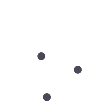
umetryczny,
.
odmładzanie”?
ntem procesu, nie „magicznym strzałem”,
 planów (np. innych zabiegów inwazyjnych),
an pielęgnacji zamiast listy kilkunastu produktów.
Umów Się Na 