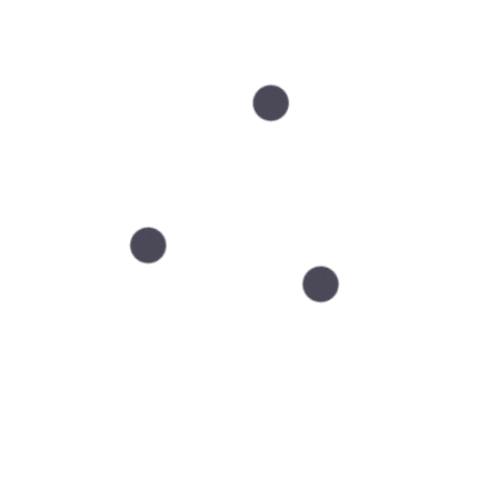
tem Proionic®. Nasze produkty są najwyższej jakości i po
racji
dbródka
rą
ji po inwazyjnych zabiegach, w tym po plastyce i różnor