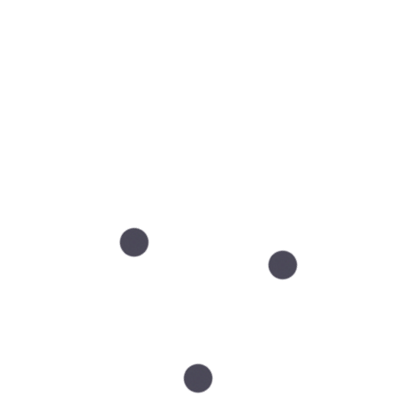
mbinacji dwóch metod:
rtiach
wasowego
ik?
zdrowsza i zacznie się regenerować. Eliminacja trądziku 
 od indywidualnego przypadku. Jednak ogromne efekty zos
kórą trądzikową.
ltuj z nami swój problem, a my doradzimy Tobie w kwestii
je wydatki? Skorzystaj z MediRat – to sposób na rozłoże
dziku?