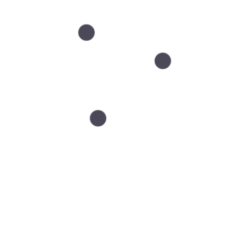
Ostatnie wpisy
LIP 21
Efekt świeżej twarzy bez
przerysowania – jak go
osiągnąć?
LIP 12
Jak wybrać zabieg na twarz?
Dlaczego większość decyzji jest
błędna?
CZE 29
Dlaczego skóra po urlopie
wygląda inaczej niż przed
wyjazdem?