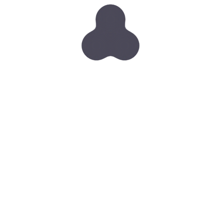
laseroterapię
Czy laser przyspiesza starzenie się skóry?
To mit!
Laser nie niszczy skóry. Wręcz przeciwnie,
precyzyjne mikrouszkodzenia wywołane przez
wiązkę światła zmuszają tkanki do produkcji
nowego kolagenu i elastyny, a to przywraca skórze
jej młodzieńczą jędrność i blask.
Czy po zabiegu laserowym na twarzy zostają
blizny?
Absolutnie nie!
Jeżeli zabieg jest wykonany przez
wykwalifikowanego specjalistę po dokładnej analizie
tkanki, ryzyko powstania blizn jest praktycznie
zerowe. Skonsultuj się z nami, a sprawdzimy, który
zabieg będzie najlepszy dla Ciebie.