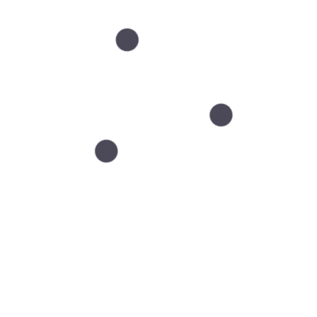
Ostatnie wpisy
LIP 21
Efekt świeżej twarzy bez
przerysowania – jak go
osiągnąć?
LIP 12
Jak wybrać zabieg na twarz?
Dlaczego większość decyzji jest
błędna?
CZE 29
Dlaczego skóra po urlopie
wygląda inaczej niż przed
wyjazdem?