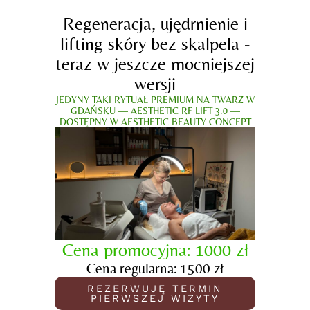
Regeneracja, ujędrnienie i
lifting skóry bez skalpela -
teraz w jeszcze mocniejszej
wersji
JEDYNY TAKI RYTUAŁ PREMIUM NA TWARZ W
GDAŃSKU — AESTHETIC RF LIFT 3.0 —
DOSTĘPNY W AESTHETIC BEAUTY CONCEPT
Cena promocyjna: 1000 zł
Cena regularna: 1500 zł
REZERWUJĘ TERMIN
PIERWSZEJ WIZYTY