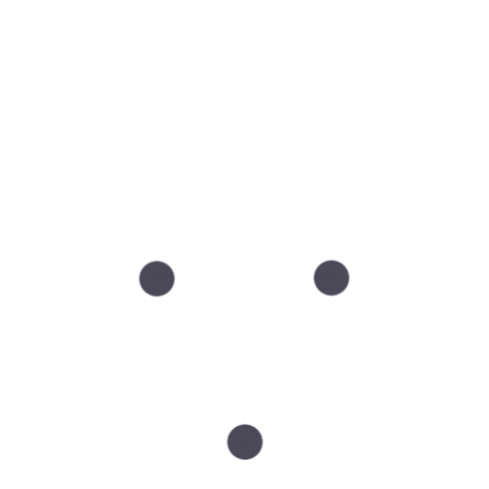
dzenie powierzchni skóry,
 (rubinków),
cie, tułowiu,
iwości normalnego funkcjonowania.
mian”?
zie potrzeby kierujemy do dermatologa / dermatoskopii),
cji i rodzaju zmiany,
ne (Skinimalism zamiast 10 produktów),
oprawy jakości skóry – nie tylko „wymazanie kropek”.