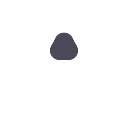
nawracające zapalenia zatok – częste infekcje i
przewlekłe dolegliwości zatokowe
podatność na infekcje górnych dróg
oddechowych – jako profilaktyka w sezonie
jesienno-zimowym
przewlekła niedrożność nosa związana z
nieustającym uczuciem zatkanego nosa
ból lub ucisk w okolicy zatok – napięcie w
okolicach czoła, skroni lub policzków
chęć poprawy mikrokrążenia i regeneracji tkanek
narażenie na suchość błon śluzowych.
Korzyści – Zdrowe zatoki:
lepsza drożność zatok, uczucie ulgi i poprawa
oddychania już po 1. sesji