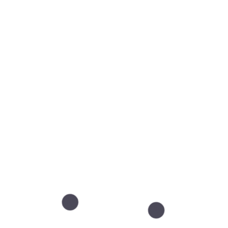
ia
Pak
Mez
Zab
pie
 /