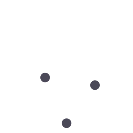
Adios boczki!
Pomarańczowa skórka, 
cellulit, to normalność 
codzienność ok. 90% ko
Ale my...
BA® BODY
CZYTAJ DALEJ
T AGING /
ANY OBSZAR
A
jego konkretne partie,
wsze były dla Ciebie
atyczne, mogą stać...
TAJ DALEJ